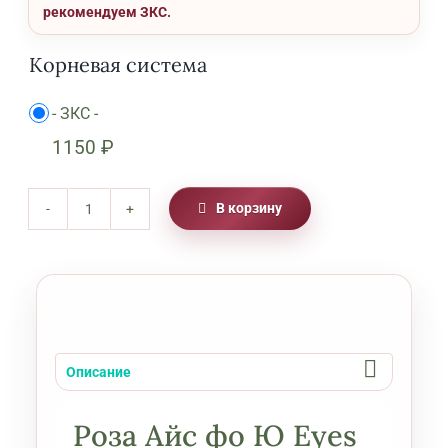
рекомендуем ЗКС.
Корневая система
-
ЗКС
-

1150
₽
В корзину
Количество
товара
Роза
Айс
фо
Ю
Описание
Eyes
for
Роза Айс фо Ю Eyes
You