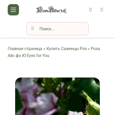
Skip
АККАУНТ
КОРЗИ
to
Toggle
content
Navigation
Результат
КАТАЛОГ РОЗ
поиска:
О НАС
Главная страница
»
Купить Саженцы Роз
»
Роза
ДОСТАВКА И ОПЛАТА
Айс фо Ю Eyes for You
КОНТАКТЫ
КЛУБ РОЗОВОДОВ