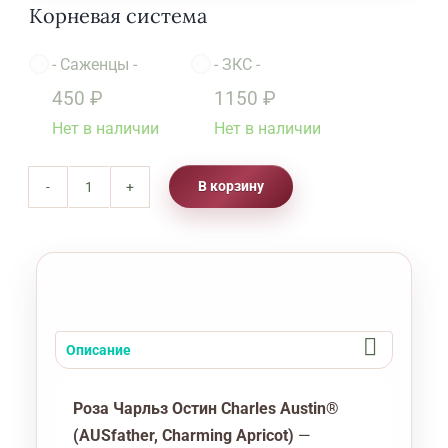
Корневая система
-
Саженцы
-
-
ЗКС
-

450
₽
1150
₽
Нет в наличии
Нет в наличии
В корзину
Количество
товара
Роза
Чарльз
Остин
(Rose
Описание
Charles
Austin)
Роза Чарльз Остин Charles Austin®
(AUSfather, Charming Apricot)
—