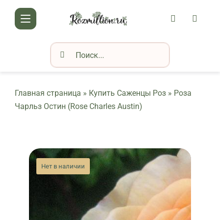
Skip
АККАУНТ
КОРЗИ
to
Toggle
content
Navigation
Результат
КАТАЛОГ РОЗ
поиска:
О НАС
Главная страница
»
Купить Саженцы Роз
»
Роза
ДОСТАВКА И ОПЛАТА
Чарльз Остин (Rose Charles Austin)
КОНТАКТЫ
КЛУБ РОЗОВОДОВ
Нет в наличии