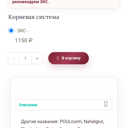
рекомендуем ЗКС.
Корневая система
-
ЗКС
-

1150
₽
В корзину
Количество
товара
Роза
Джаз
Jazz
Описание
Другие названия:
POULnorm, Nahelglut,