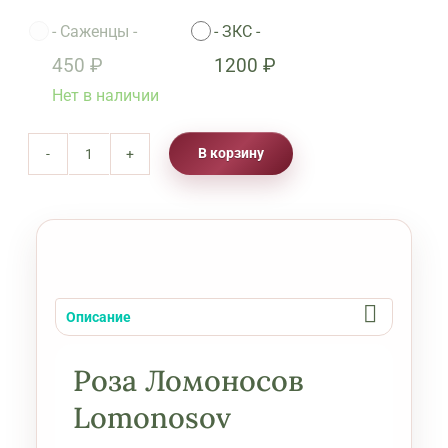
-
Саженцы
-
-
ЗКС
-

450
₽
1200
₽
Нет в наличии
В корзину
Количество
товара
Роза
Ломоносов
Lomonosov
Описание
Роза Ломоносов
Lomonosov