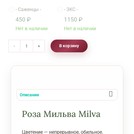
-
Саженцы
-
-
ЗКС
-

450
₽
1150
₽
Нет в наличии
Нет в наличии
В корзину
Количество
товара
Роза
Мильва
Milva
Описание
Роза Мильва Milva
Цветение — непрерывное, обильное.