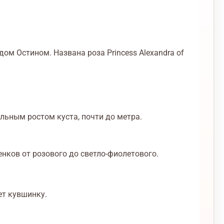
ом Остином. Названа роза Princess Alexandra of
льным ростом куста, почти до метра.
нков от розового до светло-фиолетового.
ет кувшинку.