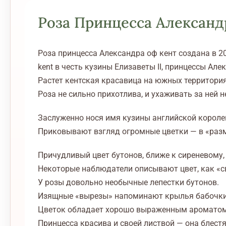
Роза Принцесса Александ
Роза принцесса Александра оф кент создана в 2
kent в честь кузины Елизаветы II, принцессы Але
Растет кентская красавица на южных территориях
Роза не сильно прихотлива, и ухаживать за ней н
Заслуженно нося имя кузины английской королев
Приковывают взгляд огромные цветки — в «разм
Причудливый цвет бутонов, ближе к сиреневому,
Некоторые наблюдатели описывают цвет, как «с
У розы довольно необычные лепестки бутонов.
Изящные «вырезы» напоминают крылья бабочки. 
Цветок обладает хорошо выраженным ароматом 
Принцесса красива и своей листвой — она блестя