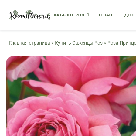
Skip
to
КАТАЛОГ РОЗ
О НАС
ДОСТ
content
Главная страница
»
Купить Саженцы Роз
»
Роза Принце