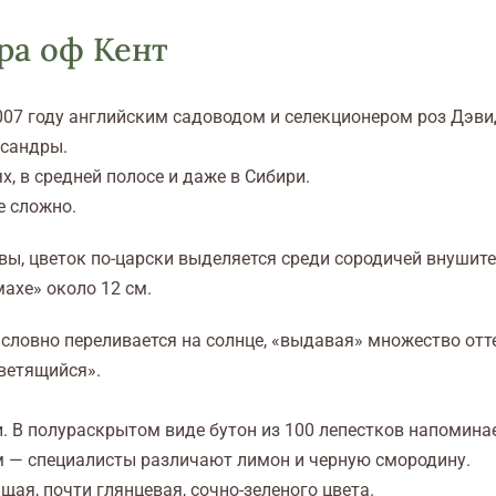
ра оф Кент
007 году английским садоводом и селекционером роз Дэвид
ксандры.
, в средней полосе и даже в Сибири.
е сложно.
ы, цветок по-царски выделяется среди сородичей внушите
ахе» около 12 см.
 словно переливается на солнце, «выдавая» множество отте
ветящийся».
В полураскрытом виде бутон из 100 лепестков напомина
— специалисты различают лимон и черную смородину.
щая, почти глянцевая, сочно-зеленого цвета.