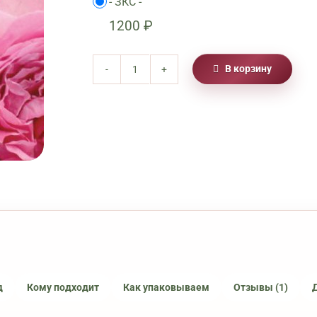
-
ЗКС
-
1200
₽
В корзину
Количество
товара
Роза
Принцесса
Александра
оф
Кент
д
Кому подходит
Как упаковываем
Отзывы (1)