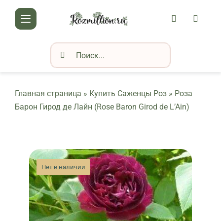
Skip
АККАУНТ
КОРЗИ
to
Toggle
content
Navigation
Результат
КАТАЛОГ РОЗ
поиска:
О НАС
Главная страница
»
Купить Саженцы Роз
»
Роза
ДОСТАВКА И ОПЛАТА
Барон Гирод де Лайн (Rose Baron Girod de L’Ain)
КОНТАКТЫ
КЛУБ РОЗОВОДОВ
Нет в наличии