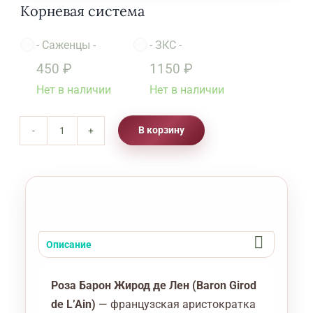
Корневая система
-
Саженцы
-
-
ЗКС
-

450
₽
1150
₽
Нет в наличии
Нет в наличии
В корзину
Количество
товара
Роза
Барон
Гирод
де
Описание
Лайн
(Rose
Роза Барон Жирод де Лен (Baron Girod
Baron
de L’Ain)
— французская аристократка
Girod